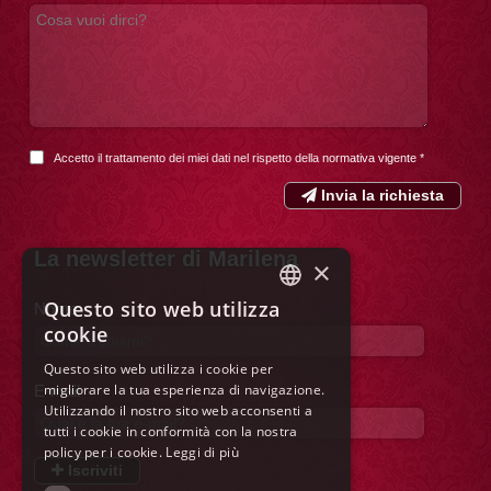
Accetto il trattamento dei miei dati nel rispetto della
normativa vigente
*
Invia la richiesta
La newsletter di Marilena
×
Questo sito web utilizza
Nome
ITALIAN
cookie
ENGLISH
Questo sito web utilizza i cookie per
migliorare la tua esperienza di navigazione.
E-mail
FRENCH
Utilizzando il nostro sito web acconsenti a
GERMAN
tutti i cookie in conformità con la nostra
policy per i cookie.
Leggi di più
SPANISH
Iscriviti