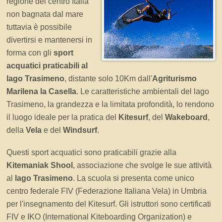
regione del centro Italia
non bagnata dal mare
tuttavia è possibile
divertirsi e mantenersi in
forma con gli
sport
acquatici praticabili al
lago Trasimeno
, distante solo 10Km dall'
Agriturismo
Marilena la Casella
. Le caratteristiche ambientali del lago
Trasimeno, la grandezza e la limitata profondità, lo rendono
il luogo ideale per la pratica del
Kitesurf
, del
Wakeboard
,
della
Vela
e del
Windsurf
.
Questi sport acquatici sono praticabili grazie alla
Kitemaniak Shool
, associazione che svolge le sue attività
al
lago Trasimeno
. La scuola si presenta come unico
centro federale FIV (Federazione Italiana Vela) in Umbria
per l'insegnamento del Kitesurf. Gli istruttori sono certificati
FIV e IKO (International Kiteboarding Organization) e