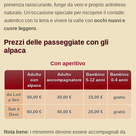
presenza rassicurante, funge da vero e proprio antistress
naturale. Un'occasione speciale per riscoprire il contatto
autentico con la terra e vivere la valle con
occhi nuovi e
cuore leggero
.
Prezzi delle passeggiate con gli
alpaca
Con aperitivo
Adulto
Adulto
Bambino
Bambino
con
accompagnatore
5-12 anni
0-4 anni
alpaca
da Lun
50,00 €
30,00 €
15,00 €
gratis
a Ven
Sab e
60,00 €
40,00 €
20,00 €
gratis
Dom
Nota bene
: i minorenni devono essere accompagnati da