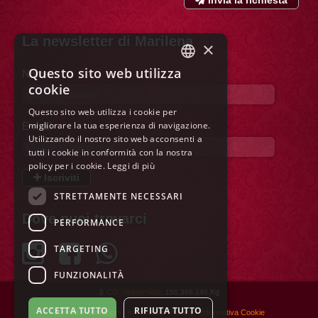
La newsletter di Marilena
×
Questo sito web utilizza
Nome
ITALIAN
cookie
ENGLISH
Questo sito web utilizza i cookie per
migliorare la tua esperienza di navigazione.
FRENCH
E-mail
Utilizzando il nostro sito web acconsenti a
GERMAN
tutti i cookie in conformità con la nostra
policy per i cookie.
Leggi di più
SPANISH
Iscriviti
STRETTAMENTE NECESSARI
DUTCH
Dove puoi trovarci
PERFORMANCE
POLISH
RUSSIAN
TARGETING
FUNZIONALITÀ
CO
risparmiata
:
Kg
150.366,140
2
ACCETTA TUTTO
RIFIUTA TUTTO
Termini e condizioni
Informativa Privacy
Informativa Cookie