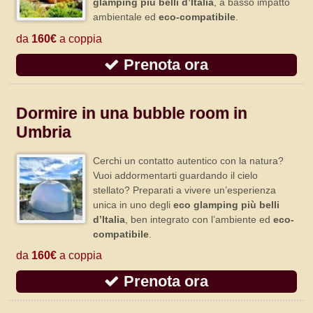
glamping più belli d’Italia
, a basso impatto
ambientale ed
eco-compatibile
.
da
160€
a coppia
Prenota ora
Dormire in una bubble room in
Umbria
Cerchi un contatto autentico con la natura?
Vuoi addormentarti guardando il cielo
stellato? Preparati a vivere un’esperienza
unica in uno degli
eco glamping più belli
d’Italia
, ben integrato con l’ambiente ed
eco-
compatibile
.
da
160€
a coppia
Prenota ora