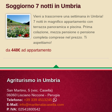
Soggiorno 7 notti in Umbria
Vieni a trascorrere una settimana in Umbria!
7 notti in magnifico appartamento con
terrazza panoramica e piscina. Prima
colazione, mezza pensione o pensione
completa comprese nel prezzo. Ti
aspettiamo!
da
448€
ad appartamento
Agriturismo in Umbria
San Martino, 5 (voc. Casella)
06060
Lisciano Niccone
-
Perugia
Telefono:
+39 339 4513245
E-Mail:
info@marilenalacasella.com
P. IVA:
02541800542