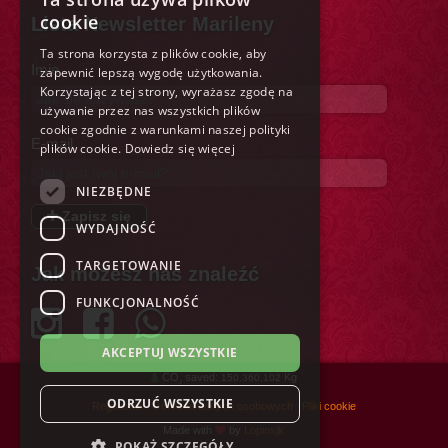
ITALIAN
cookie
Lista Newsletter Marileny
ENGLISH
Ta strona korzysta z plików cookie, aby
Imię
zapewnić lepszą wygodę użytkowania.
FRENCH
Korzystając z tej strony, wyrażasz zgodę na
GERMAN
używanie przez nas wszystkich plików
cookie zgodnie z warunkami naszej polityki
SPANISH
E-mail
plików cookie.
Dowiedz się więcej
DUTCH
NIEZBĘDNE
POLISH
Zapisz się
WYDAJNOŚĆ
RUSSIAN
TARGETOWANIE
Jak możesz nas znaleźć
FUNKCJONALNOŚĆ
AKCEPTUJ WSZYSTKIE
CO
saved:
Kg
150.360,102
2
ODRZUĆ WSZYSTKIE
Regulamin
Ochrona danych osobowych
Pliki cookie
Made with
by
Lopinsjk
POKAŻ SZCZEGÓŁY