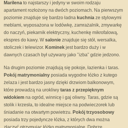
Marilena
to najstarszy i jedyny w swoim rodzaju
apartament rozłożony na dwóch poziomach. Na pierwszym
poziomie znajduje się bardzo ładna
kuchnia
ze stylowymi
meblami, wyposażona w lodówkę, zamrażalnik, zmywarkę
do naczyń, piekarnik elektryczny, kuchenkę mikrofalową,
ekspres do kawy. W
salonie
znajduje się stół, wersalka,
stoliczek i telewizor.
Kominek
jest bardzo duży i w
dawnych czasach był używany jako "izba" gdzie jedzono.
Na drugim poziomie znajdują się pokoje, łazienka i taras.
Pokój matrymonialny
posiada wygodne łóżko z kutego
żelaza i jest bardzo jasny dzięki drzwiom balkonowym,
które prowadzą na urokliwy
taras z przepięknym
widokiem
na ogród, winnicę i gaj oliwny. Taras, gdzie są
stolik i krzesła, to idealne miejsce na podwieczorek lub
śniadanie na otwartym powietrzu.
Pokój trzyosobowy
posiada trzy pojedyncze łóżka, z których dwa można
złączyć otrzymując łóżko matrymonialne. Dobrze