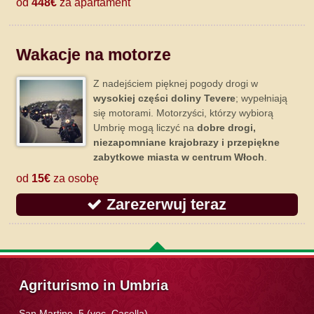
od
448€
za apartament
Wakacje na motorze
Z nadejściem pięknej pogody drogi w
wysokiej części doliny Tevere
; wypełniają
się motorami. Motorzyści, którzy wybiorą
Umbrię mogą liczyć na
dobre drogi,
niezapomniane krajobrazy i przepiękne
zabytkowe miasta w centrum Włoch
.
od
15€
za osobę
Zarezerwuj teraz
Agriturismo in Umbria
San Martino, 5 (voc. Casella)