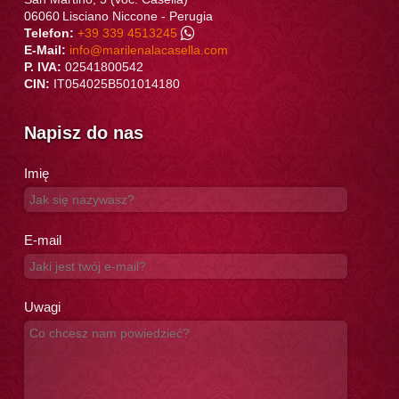
06060
Lisciano Niccone
-
Perugia
Telefon:
+39 339 4513245
E-Mail:
info@marilenalacasella.com
P. IVA:
02541800542
CIN:
IT054025B501014180
Napisz do nas
Imię
E-mail
Uwagi