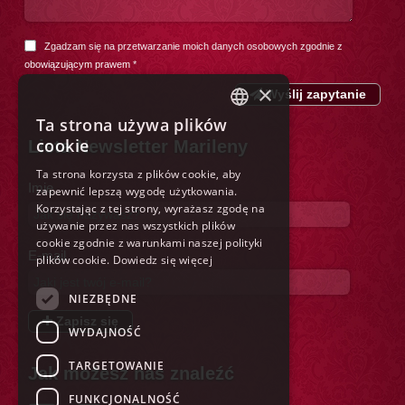
Zgadzam się na przetwarzanie moich danych osobowych zgodnie z
obowiązującym prawem
*
×
Wyślij zapytanie
Ta strona używa plików
ITALIAN
cookie
Lista Newsletter Marileny
ENGLISH
Ta strona korzysta z plików cookie, aby
Imię
zapewnić lepszą wygodę użytkowania.
FRENCH
Korzystając z tej strony, wyrażasz zgodę na
GERMAN
używanie przez nas wszystkich plików
cookie zgodnie z warunkami naszej polityki
SPANISH
E-mail
plików cookie.
Dowiedz się więcej
DUTCH
NIEZBĘDNE
POLISH
Zapisz się
WYDAJNOŚĆ
RUSSIAN
TARGETOWANIE
Jak możesz nas znaleźć
FUNKCJONALNOŚĆ