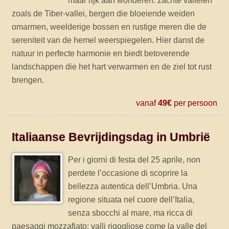
maar rijk aan wonderen: zachte valleien
zoals de Tiber-vallei, bergen die bloeiende weiden
omarmen, weelderige bossen en rustige meren die de
sereniteit van de hemel weerspiegelen. Hier danst de
natuur in perfecte harmonie en biedt betoverende
landschappen die het hart verwarmen en de ziel tot rust
brengen.
vanaf
49€
per persoon
Italiaanse Bevrijdingsdag in Umbrië
Per i giorni di festa del 25 aprile, non
perdete l’occasione di scoprire la
bellezza autentica dell’Umbria. Una
regione situata nel cuore dell’Italia,
senza sbocchi al mare, ma ricca di
paesaggi mozzafiato: valli rigogliose come la valle del