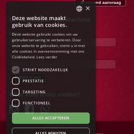
verzend aanvraag
×
Deze website maakt
De nieuwsbrief van Marilena
ITALIAN
gebruik van cookies.
ENGLISH
Naam
Deze website gebruikt cookies om uw
gebruikerservaring te verbeteren. Door
FRENCH
onze website te gebruiken, stemt u in met
GERMAN
alle cookies in overeenstemming met ons
E-mail
Cookiebeleid.
Lees verder
SPANISH
STRIKT NOODZAKELIJK
DUTCH
Meld u aan
PRESTATIE
POLISH
RUSSIAN
TARGETING
Waar kunt u ons vinden?
FUNCTIONEEL
ALLES ACCEPTEREN
CO
saved:
Kg
150.373,148
2
ALLES AFWIJZEN