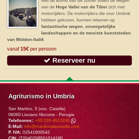
Met de komst van de zomer vullen de wegen
van de
Hoge Vallei van de Tiber
zich met
motorrijders. De motorrijders die voor Umbrië
hebben gekozen, kunnen rekenen op
fantastische wegen
,
onvergetelijke
landschappen en de mooiste kunststeden
van Midden-Italië
.
vanaf
15€
per persoon
Reserveer nu
Agriturismo in Umbria
San Martino, 5 (voc. Casella)
06060
Lisciano Niccone
-
Perugia
Telefoonnr.:
+39 339 4513245
E-Mail:
info@marilenalacasella.com
P. IVA:
02541800542
CIN:
IT054025B501014180