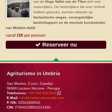
van de
Hoge Vallei van de Tiber
zich met
motorrijders. De motorrijders die voor Umbrië
hebben gekozen, kunnen rekenen op
fantastische wegen
,
onvergetelijke
landschappen en de mooiste kunststeden
van Midden-Italië
.
vanaf
15€
per persoon
Reserveer nu
Agriturismo in Umbria
San Martino, 5 (voc. Casella)
06060
Lisciano Niccone
-
Perugia
Telefoonnr.:
+39 339 4513245
E-Mail:
info@marilenalacasella.com
P. IVA:
02541800542
CIN:
IT054025B501014180