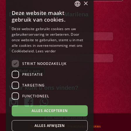
×
Deze website maakt
De nieuwsbrief van Marilena
ITALIAN
gebruik van cookies.
ENGLISH
Naam
Deze website gebruikt cookies om uw
gebruikerservaring te verbeteren. Door
FRENCH
onze website te gebruiken, stemt u in met
GERMAN
alle cookies in overeenstemming met ons
E-mail
Cookiebeleid.
Lees verder
SPANISH
STRIKT NOODZAKELIJK
DUTCH
Meld u aan
PRESTATIE
POLISH
RUSSIAN
TARGETING
Waar kunt u ons vinden?
FUNCTIONEEL
ALLES ACCEPTEREN
CO
saved:
Kg
150.435,058
2
ALLES AFWIJZEN
Termen en voorwaarden
Privacybeleid
Cookies