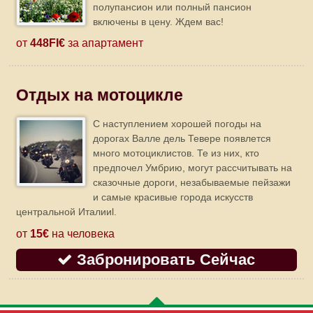
полупансион или полный пансион
включены в цену. Ждем вас!
от
448FI€
за апартамент
Отдых на мотоцикле
C наступлением хорошей погоды на
дорогах Валле дель Тевере появлется
много мотоциклистов. Те из них, кто
предпочел Умбрию, могут рассчитывать на
сказочные дороги, незабываемые пейзажи
и самые красивые города искусств
центральной Италииl.
от
15€
на человека
Забронировать Сейчас