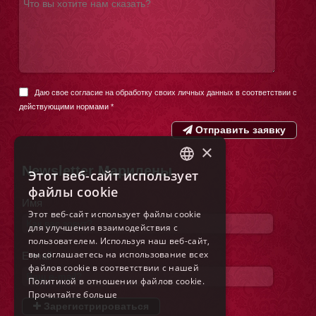
Даю свое согласие на обработку своих личных данных в соответствии с
действующими нормами
*
Отправить заявку
×
Newsletter Марилены
Этот веб-сайт использует
ITALIAN
файлы cookie
Имя
ENGLISH
Этот веб-сайт использует файлы cookie
для улучшения взаимодействия с
FRENCH
пользователем. Используя наш веб-сайт,
GERMAN
вы соглашаетесь на использование всех
E-mail
файлов cookie в соответствии с нашей
SPANISH
Политикой в ​​отношении файлов cookie.
Прочитайте больше
DUTCH
Зарегистрироваться