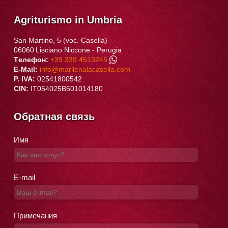
Agriturismo in Umbria
San Martino, 5 (voc. Casella)
06060
Lisciano Niccone
-
Perugia
Tелефон:
+39 339 4513245
E-Mail:
info@marilenalacasella.com
P. IVA:
02541800542
CIN:
IT054025B501014180
Обратная связь
Имя
E-mail
Примечания