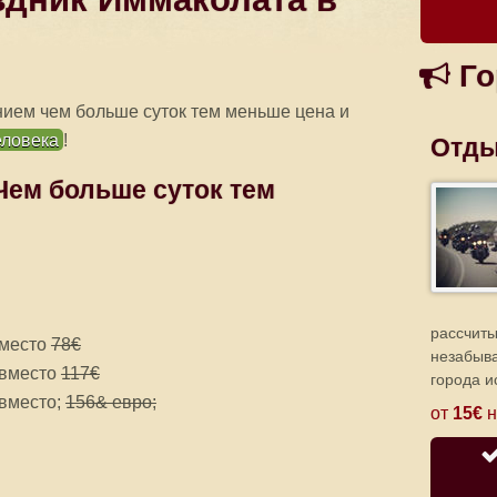
Го
ием чем больше суток тем меньше цена и
еловека
!
Отды
ем больше суток тем
рассчиты
место
78€
незабыв
вместо
117€
города и
вместо;
156& евро;
от
15€
н