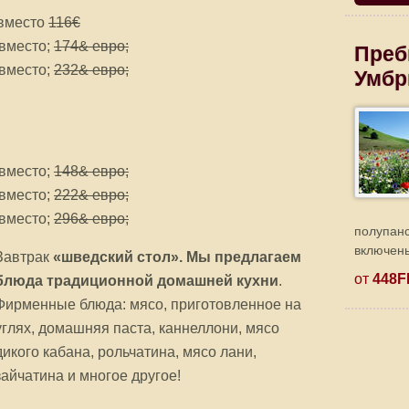
вместо
116€
вместо;
174& евро;
Преб
вместо;
232& евро;
Умбр
вместо;
148& евро;
вместо;
222& евро;
вместо;
296& евро;
полупан
включены
Завтрак
«шведский стол». Мы предлагаем
от
448F
блюда традиционной домашней кухни
.
Фирменные блюда: мясо, приготовленное на
углях, домашняя паста, каннеллони, мясо
дикого кабана, рольчатина, мясо лани,
зайчатина и многое другое!