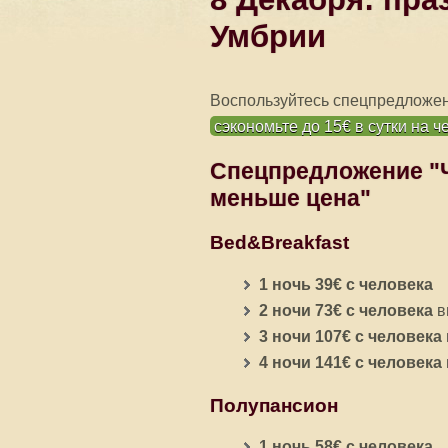
Умбрии
Воспользуйтесь спецпредложен
сэкономьте до 15€ в сутки на ч
Спецпредложение "Ч
меньше цена"
Bed&Breakfast
1 ночь 39€ с человека
2 ночи 73€ с человека
в
3 ночи 107€ с человека
4 ночи 141€ с человека
Полупансион
1 ночь 58€ с человека