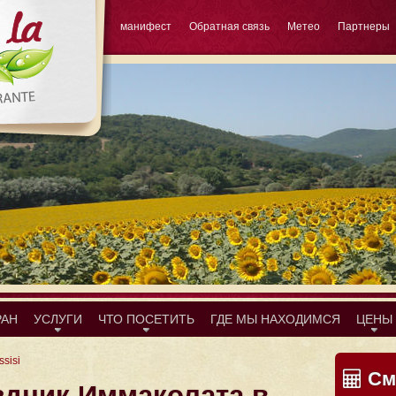
манифест
Обратная связь
Метео
Партнеры
РАН
УСЛУГИ
ЧТО ПОСЕТИТЬ
ГДЕ МЫ НАХОДИМСЯ
ЦЕНЫ
ssisi
Сме
здник Иммаколата в