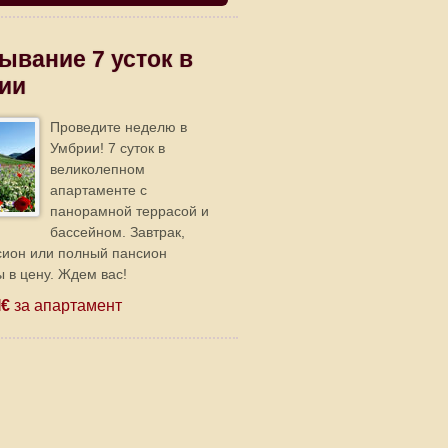
ывание 7 усток в
ии
Проведите неделю в
Умбрии! 7 суток в
великолепном
апартаменте с
панорамной террасой и
бассейном. Завтрак,
сион или полный пансион
 в цену. Ждем вас!
I€
за апартамент