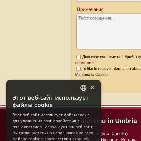
Примечания
Даю свое согласие на обработку
нормами
*
I'd like to receive information abo
Marilena la Casella
×
Этот веб-сайт использует
ITALIAN
файлы cookie
ENGLISH
Этот веб-сайт использует файлы cookie
Agriturismo in Umbria
для улучшения взаимодействия с
FRENCH
пользователем. Используя наш веб-сайт,
GERMAN
вы соглашаетесь на использование всех
San Martino, 5 (voc. Casella)
файлов cookie в соответствии с нашей
06060
Lisciano Niccone
-
Perugia