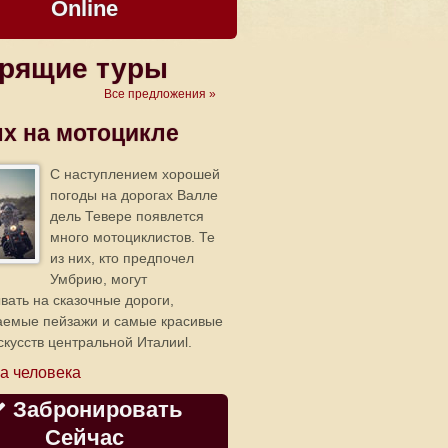
Online
рящие туры
Все предложения »
х на мотоцикле
C наступлением хорошей
погоды на дорогах Валле
дель Тевере появлется
много мотоциклистов. Те
из них, кто предпочел
Умбрию, могут
вать на сказочные дороги,
аемые пейзажи и самые красивые
скусств центральной Италииl.
а человека
Забронировать
Сейчас