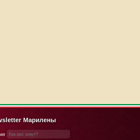
sletter Марилены
мя