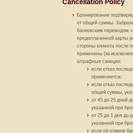
Cancellation Policy
Бронирование подтвержд
от общей суммы. Заброн
банковским переводом, 
предоплаченной карты po
стороны клиента после п
применены (за исключен
штрафные санкции:
если отказ послед
применяется;
если отказ послед
общей суммы, ука
от 45 до 25 дней 
указанной при бр
от 25 до 1 дня до
указанной при бр
если об отмене б