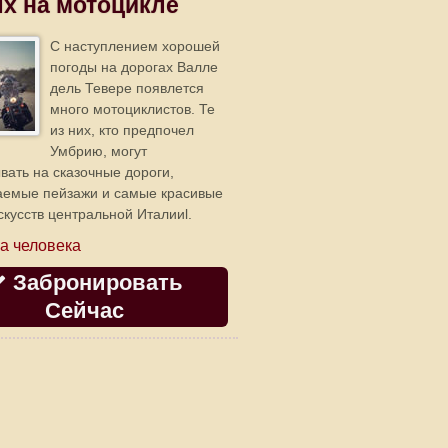
х на мотоцикле
C наступлением хорошей
погоды на дорогах Валле
дель Тевере появлется
много мотоциклистов. Те
из них, кто предпочел
Умбрию, могут
вать на сказочные дороги,
аемые пейзажи и самые красивые
скусств центральной Италииl.
а человека
Забронировать
Сейчас