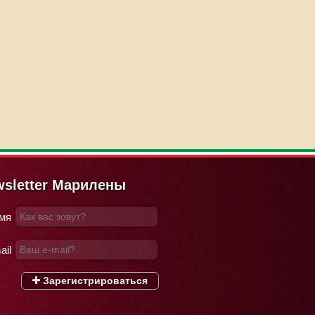
sletter Марилены
мя
ail
Зарегистрироваться