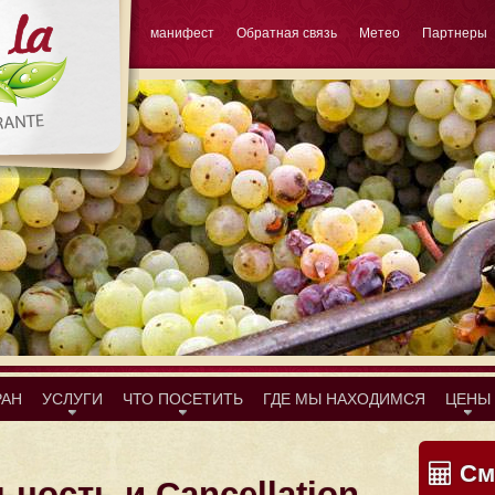
манифест
Обратная связь
Метео
Партнеры
РАН
УСЛУГИ
ЧТО ПОСЕТИТЬ
ГДЕ МЫ НАХОДИМСЯ
ЦЕНЫ
Сме
ность и Cancellation