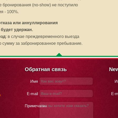
е бронирования (no-show) не поступило
я - 100%.
отказа или аннуллирования
 будет удержан.
езд
: в случае преждевременного выезда
ю сумму за забронированное пребывание.
Обратная связь
New
Имя
И
E-mail
E-m
m
Примечания