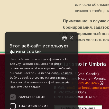
или если об отмен
никакого сообщени
Примечание: в случае 
бронирования, задаток
Преждевременный вы
×
необходимо оплатить вс
Этот веб-сайт использует
ITALIAN
файлы cookie
ENGLISH
Этот веб-сайт использует файлы cookie
Agriturismo in Umbria
для улучшения взаимодействия с
FRENCH
пользователем. Используя наш веб-сайт,
GERMAN
вы соглашаетесь на использование всех
San Martino, 5 (voc. Casella)
файлов cookie в соответствии с нашей
06060
Lisciano Niccone
-
Perugia
SPANISH
Политикой в ​​отношении файлов cookie.
Tелефон:
+39 339 4513245
Прочитайте больше
E-Mail:
info@marilenalacasella.co
DUTCH
P. IVA:
02541800542
CIN:
IT054025B501014180
POLISH
ОБЯЗАТЕЛЬНЫЕ
RUSSIAN
АНАЛИТИЧЕСКИЕ