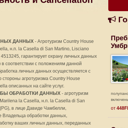
Го
Преб
ЧНЫХ ДАННЫХ
- Агротуризм Country House
Умбр
lla, н.п. la Casella di San Martino, Lisciano
9 4513245, гарантирует охрану личных данных
03) в соответствии с положениям данной
работка личных данных осуществляется с
о стороны агротуризма Country House
sella описанных на сайте услуг.
ОБЫ ОБРАБОТКИ ДАННЫХ
- агротуризм
полупан
включены
arilena la Casella, н.п. la Casella di San
e (PG), в лице Давиде Чамбелли,
от
448F
е Владельца обработки данных,
работку ваших личных данных, переданных