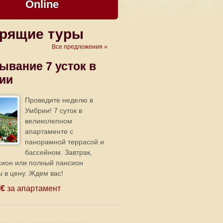
Online
рящие туры
Все предложения »
ывание 7 усток в
ии
Проведите неделю в
Умбрии! 7 суток в
великолепном
апартаменте с
панорамной террасой и
бассейном. Завтрак,
сион или полный пансион
 в цену. Ждем вас!
I€
за апартамент