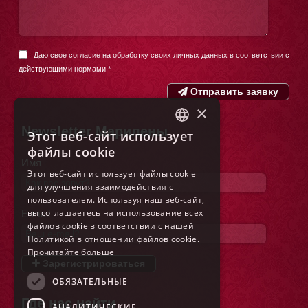
Даю свое согласие на обработку своих личных данных в соответствии с
действующими нормами
*
Отправить заявку
×
Newsletter Марилены
Этот веб-сайт использует
ITALIAN
файлы cookie
Имя
ENGLISH
Этот веб-сайт использует файлы cookie
для улучшения взаимодействия с
FRENCH
пользователем. Используя наш веб-сайт,
GERMAN
вы соглашаетесь на использование всех
E-mail
файлов cookie в соответствии с нашей
SPANISH
Политикой в ​​отношении файлов cookie.
Прочитайте больше
DUTCH
Зарегистрироваться
POLISH
ОБЯЗАТЕЛЬНЫЕ
Где нас найти
RUSSIAN
АНАЛИТИЧЕСКИЕ