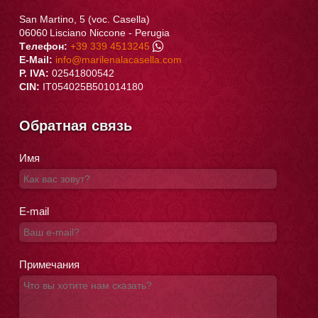
San Martino, 5 (voc. Casella)
06060
Lisciano Niccone
-
Perugia
Tелефон:
+39 339 4513245
E-Mail:
info@marilenalacasella.com
P. IVA:
02541800542
CIN:
IT054025B501014180
Обратная связь
Имя
E-mail
Примечания