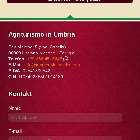
Agriturismo in Umbria
San Martino, 5 (voc. Casella)
06060
Lisciano Niccone
-
Perugia
Telefon:
+39 339 4513245
E-Mail:
info@marilenalacasella.com
P. IVA:
02541800542
CIN:
IT054025B501014180
Kontakt
Name
E-mail