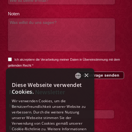
Noten
Ich akzeptiere die Verarbeitung meiner Daten in Übereinstimmung mit dem
geltenden Recht
*
×
Anfrage senden
Diese Webseite verwendet
ITALIAN
Cookies.
Marilena Newsletter
ENGLISH
Wir verwenden Cookies, um die
Name
Benutzerfreundlichkeit unserer Website zu
FRENCH
verbessern. Durch die weitere Nutzung
GERMAN
unserer Webseite stimmen Sie der
Verwendung von Cookies gemäß unserer
SPANISH
E-mail
Cookie-Richtlinie zu.
Weitere Informationen