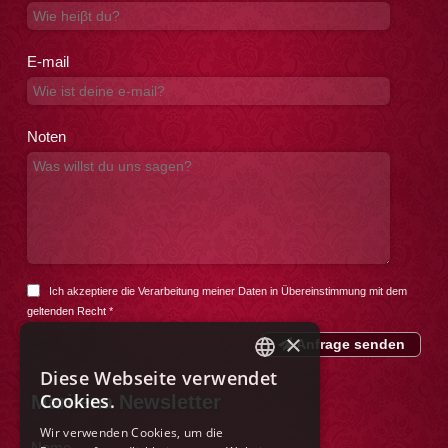
E-mail
Noten
Ich akzeptiere die Verarbeitung meiner Daten in Übereinstimmung mit dem
geltenden Recht
*
×
Anfrage senden
Diese Webseite verwendet
ITALIAN
Cookies.
Marilena Newsletter
ENGLISH
Wir verwenden Cookies, um die
Name