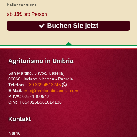
Italienzentrums.
ab
15€
pro Person
Buchen Sie jetzt
Agriturismo in Umbria
San Martino, 5 (voc. Casella)
06060
Lisciano Niccone
-
Perugia
Telefon:
+39 339 4513245
E-Mail:
info@marilenalacasella.com
P. IVA:
02541800542
CIN:
IT054025B501014180
Kontakt
Name