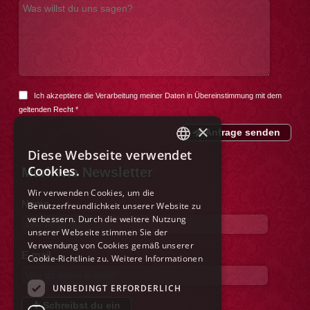
Ich akzeptiere die Verarbeitung meiner Daten in Übereinstimmung mit dem
geltenden Recht
*
×
Anfrage senden
Diese Webseite verwendet
ITALIAN
Cookies.
Marilena Newsletter
ENGLISH
Wir verwenden Cookies, um die
Name
Benutzerfreundlichkeit unserer Website zu
FRENCH
verbessern. Durch die weitere Nutzung
GERMAN
unserer Webseite stimmen Sie der
Verwendung von Cookies gemäß unserer
SPANISH
E-mail
Cookie-Richtlinie zu.
Weitere Informationen
DUTCH
UNBEDINGT ERFORDERLICH
POLISH
Schreibst du ein