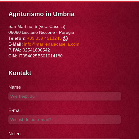
Agriturismo in Umbria
San Martino, 5 (voc. Casella)
06060
Lisciano Niccone
-
Perugia
Telefon:
+39 339 4513245
E-Mail:
info@marilenalacasella.com
P. IVA:
02541800542
CIN:
IT054025B501014180
Kontakt
Name
E-mail
Noten