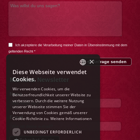
Ich akzeptiere die Verarbeitung meiner Daten in Übereinstimmung mit dem
geltenden Recht
*
×
Anfrage senden
Diese Webseite verwendet
ITALIAN
Cookies.
Marilena Newsletter
ENGLISH
Wir verwenden Cookies, um die
Name
Benutzerfreundlichkeit unserer Website zu
FRENCH
verbessern. Durch die weitere Nutzung
GERMAN
unserer Webseite stimmen Sie der
Verwendung von Cookies gemäß unserer
SPANISH
E-mail
Cookie-Richtlinie zu.
Weitere Informationen
DUTCH
UNBEDINGT ERFORDERLICH
POLISH
Schreibst du ein