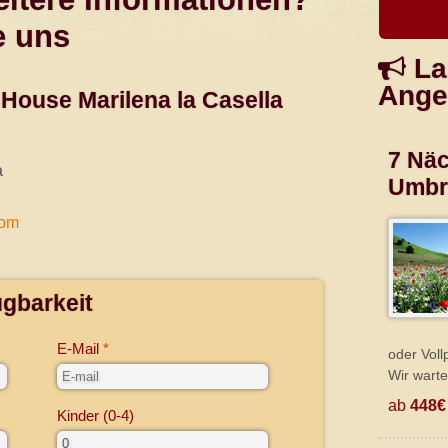
e uns
La
Ange
House Marilena la Casella
7 Näc
a
Umbr
com
ügbarkeit
E-Mail
oder Voll
Wir warte
ab
448€
Kinder (0-4)