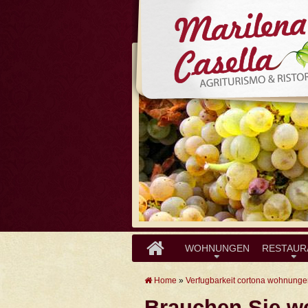
WOHNUNGEN
RESTAUR
Home
»
Verfugbarkeit cortona wohnung
Brauchen Sie we