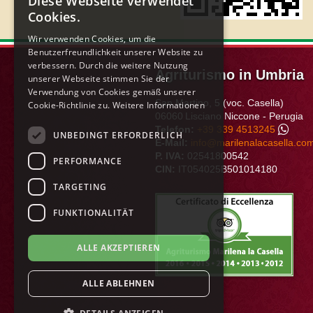
Diese Webseite verwendet
ITALIAN
Cookies.
ENGLISH
Wir verwenden Cookies, um die
Benutzerfreundlichkeit unserer Website zu
FRENCH
verbessern. Durch die weitere Nutzung
Agriturismo in Umbria
GERMAN
unserer Webseite stimmen Sie der
Verwendung von Cookies gemäß unserer
SPANISH
San Martino, 5 (voc. Casella)
Cookie-Richtlinie zu.
Weitere Informationen
06060
Lisciano Niccone
-
Perugia
DUTCH
Telefon:
+39 339 4513245
UNBEDINGT ERFORDERLICH
E-Mail:
info@marilenalacasella.co
POLISH
P. IVA:
02541800542
PERFORMANCE
CIN:
IT054025B501014180
RUSSIAN
TARGETING
FUNKTIONALITÄT
ALLE AKZEPTIEREN
ALLE ABLEHNEN