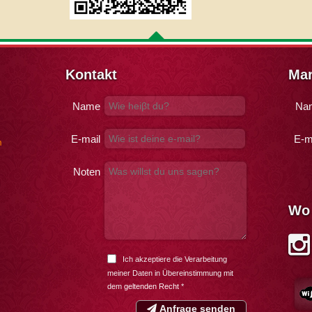
Kontakt
Mar
Name
Na
E-mail
E-m
m
Noten
Wo 
Ich akzeptiere die Verarbeitung
meiner Daten in Übereinstimmung mit
dem
geltenden Recht
*
Anfrage senden