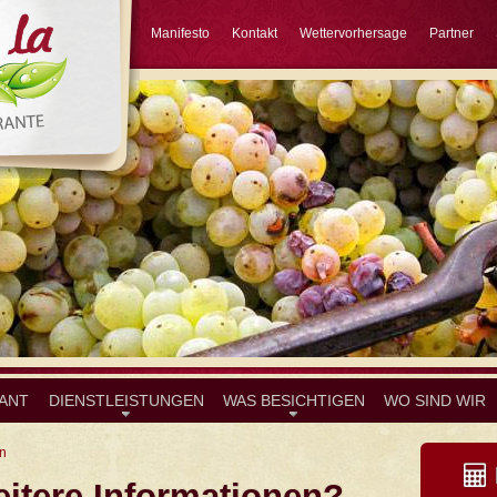
Manifesto
Kontakt
Wettervorhersage
Partner
ANT
DIENSTLEISTUNGEN
WAS BESICHTIGEN
WO SIND WIR
en
itere Informationen?