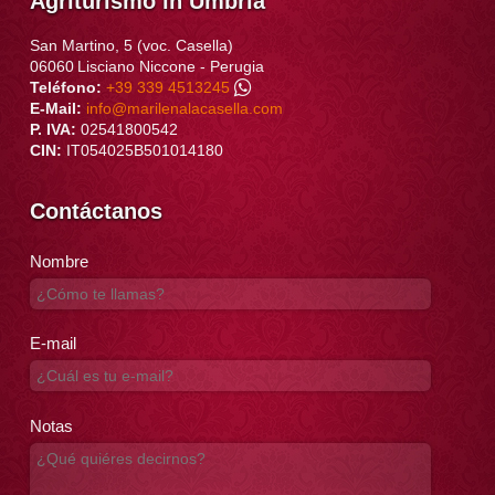
Agriturismo in Umbria
San Martino, 5 (voc. Casella)
06060
Lisciano Niccone
-
Perugia
Teléfono:
+39 339 4513245
E-Mail:
info@marilenalacasella.com
P. IVA:
02541800542
CIN:
IT054025B501014180
Contáctanos
Nombre
E-mail
Notas