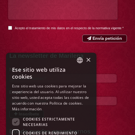
Acepto el tratamiento de mis datos en el respecto de la
normativa vigente
*
Envía petición
La newsletter de Marilena
×
Ese sitio web utiliza
Nombre
ITALIAN
cookies
ENGLISH
Este sitio web usa cookies para mejorar la
experiencia del usuario. Al utilizar nuestro
E-mail
FRENCH
sitio web, usted acepta todas las cookies de
GERMAN
acuerdo con nuestra Política de cookies.
Más información
SPANISH
Inscríbete
COOKIES ESTRICTAMENTE
DUTCH
NECESARIAS
Dónde puedes encontrarnos
COOKIES DE RENDIMIENTO
POLISH