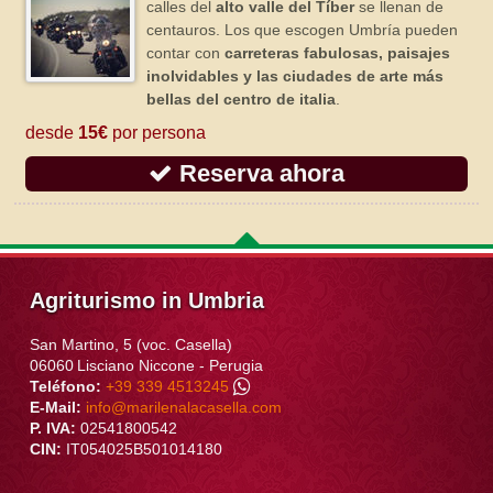
calles del
alto valle del Tíber
se llenan de
centauros. Los que escogen Umbría pueden
contar con
carreteras fabulosas, paisajes
inolvidables y las ciudades de arte más
bellas del centro de italia
.
desde
15€
por persona
Reserva ahora
Agriturismo in Umbria
San Martino, 5 (voc. Casella)
06060
Lisciano Niccone
-
Perugia
Teléfono:
+39 339 4513245
E-Mail:
info@marilenalacasella.com
P. IVA:
02541800542
CIN:
IT054025B501014180