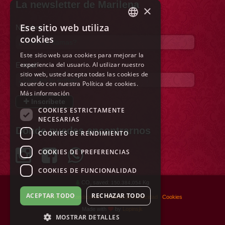
La newsletter de Marilena
×
Ese sitio web utiliza
Nombre
ITALIAN
cookies
ENGLISH
Este sitio web usa cookies para mejorar la
experiencia del usuario. Al utilizar nuestro
FRENCH
E-mail
sitio web, usted acepta todas las cookies de
GERMAN
acuerdo con nuestra Política de cookies.
Más información
SPANISH
Inscríbete
COOKIES ESTRICTAMENTE
DUTCH
NECESARIAS
Dónde puedes encontrarnos
COOKIES DE RENDIMIENTO
POLISH
RUSSIAN
COOKIES DE PREFERENCIAS
COOKIES DE FUNCIONALIDAD
CO
saved:
Kg
150.384,054
2
ACEPTAR TODO
RECHAZAR TODO
Términos y Condiciones
Política de privacidad
Cookies
Made with
by
Lopinsjk
MOSTRAR DETALLES