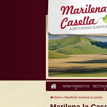
APARTAMENTOS
RESTAU
Home
»
Manifesto marilena la casella
Marilena la Case