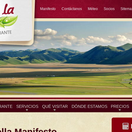
Manifesto
Contáctanos
Méteo
Socios
Sitema
RANTE
SERVICIOS
QUÉ VISITAR
DÓNDE ESTAMOS
PRECIOS
lla Manifesto