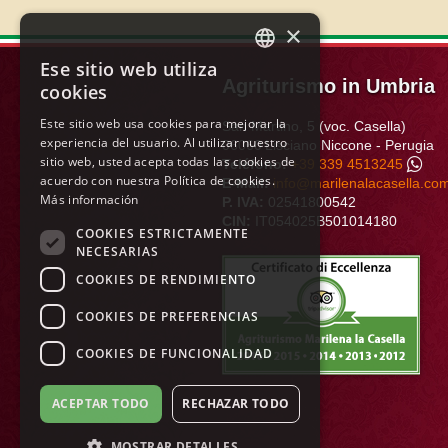
×
Ese sitio web utiliza
ITALIAN
Agriturismo in Umbria
cookies
ENGLISH
Este sitio web usa cookies para mejorar la
San Martino, 5 (voc. Casella)
experiencia del usuario. Al utilizar nuestro
FRENCH
06060
Lisciano Niccone
-
Perugia
sitio web, usted acepta todas las cookies de
Teléfono:
+39 339 4513245
GERMAN
acuerdo con nuestra Política de cookies.
E-Mail:
info@marilenalacasella.co
Más información
P. IVA:
02541800542
SPANISH
CIN:
IT054025B501014180
COOKIES ESTRICTAMENTE
DUTCH
NECESARIAS
COOKIES DE RENDIMIENTO
POLISH
RUSSIAN
COOKIES DE PREFERENCIAS
COOKIES DE FUNCIONALIDAD
ACEPTAR TODO
RECHAZAR TODO
MOSTRAR DETALLES