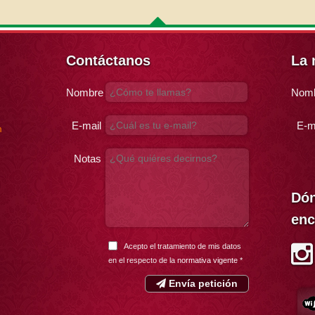
Contáctanos
La 
Nombre
Nom
E-mail
E-m
m
Notas
Dón
enc
Acepto el tratamiento de mis datos
en el respecto de la
normativa vigente
*
Envía petición