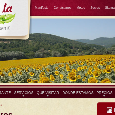
Manifesto
Contáctanos
Méteo
Socios
Sitema
RANTE
SERVICIOS
QUÉ VISITAR
DÓNDE ESTAMOS
PRECIOS
na
tros