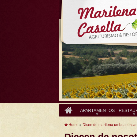
APARTAMENTOS
RESTAU
Home
»
Dicen de marilena umbria tosca
Diecen de noso