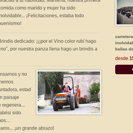
Gracias a tu habilidad, Marilena, nuestra primera
comida como marido y mujer ha sido
inolvidable... ¡Felicitaciones, estaba todo
buenísimo!
carreter
Brindis dedicado: ¡¡¡por el Vino color rubí hago
inolvida
no", por nuestra panza llena hago un brindis a
bellas de
desde
1
nsarnos y no
o hemos
ntadora, estad
un paisaje
 regenera...
abési sido
emos…
ros... ¡un grande abrazo!