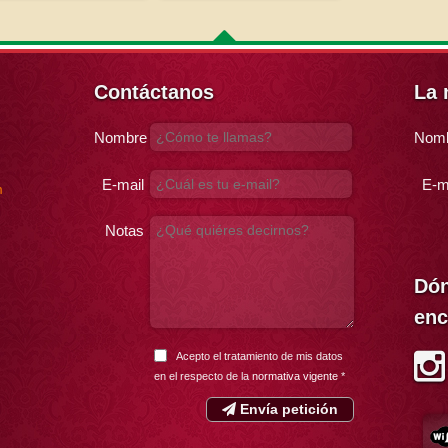
Contáctanos
La 
Nombre
Nom
E-mail
E-m
m
Notas
Dón
enc
Acepto el tratamiento de mis datos
en el respecto de la
normativa vigente
*
Envía petición