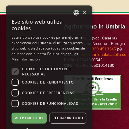
×
Ese sitio web utiliza
ITALIAN
Agriturismo in Umbria
cookies
ENGLISH
Este sitio web usa cookies para mejorar la
San Martino, 5 (voc. Casella)
experiencia del usuario. Al utilizar nuestro
FRENCH
06060
Lisciano Niccone
-
Perugia
sitio web, usted acepta todas las cookies de
Teléfono:
+39 339 4513245
GERMAN
acuerdo con nuestra Política de cookies.
E-Mail:
info@marilenalacasella.co
Más información
P. IVA:
02541800542
SPANISH
CIN:
IT054025B501014180
COOKIES ESTRICTAMENTE
DUTCH
NECESARIAS
COOKIES DE RENDIMIENTO
POLISH
RUSSIAN
COOKIES DE PREFERENCIAS
COOKIES DE FUNCIONALIDAD
ACEPTAR TODO
RECHAZAR TODO