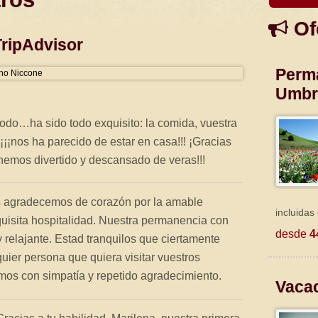
Of
ripAdvisor
Perm
ano Niccone
Umbr
todo…ha sido todo exquisito: la comida, vuestra
¡¡nos ha parecido de estar en casa!!! ¡Gracias
 hemos divertido y descansado de veras!!!
s agradecemos de corazón por la amable
incluidas
quisita hospitalidad. Nuestra permanencia con
desde
4
 relajante. Estad tranquilos que ciertamente
uier persona que quiera visitar vuestros
os con simpatía y repetido agradecimiento.
Vaca