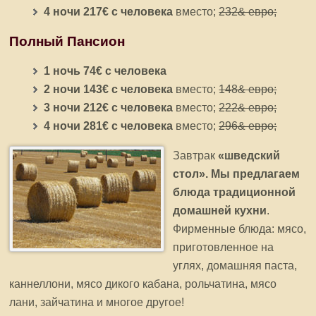
4 ночи 217€ с человека
вместо;
232& евро;
Полный Пансион
1 ночь 74€ с человека
2 ночи 143€ с человека
вместо;
148& евро;
3 ночи 212€ с человека
вместо;
222& евро;
4 ночи 281€ с человека
вместо;
296& евро;
Завтрак
«шведский
стол». Мы предлагаем
блюда традиционной
домашней кухни
.
Фирменные блюда: мясо,
приготовленное на
углях, домашняя паста,
каннеллони, мясо дикого кабана, рольчатина, мясо
лани, зайчатина и многое другое!