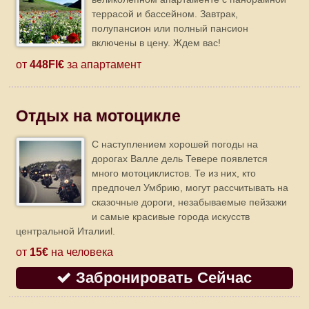
террасой и бассейном. Завтрак,
полупансион или полный пансион
включены в цену. Ждем вас!
от
448FI€
за апартамент
Отдых на мотоцикле
C наступлением хорошей погоды на
дорогах Валле дель Тевере появлется
много мотоциклистов. Те из них, кто
предпочел Умбрию, могут рассчитывать на
сказочные дороги, незабываемые пейзажи
и самые красивые города искусств
центральной Италииl.
от
15€
на человека
Забронировать Сейчас