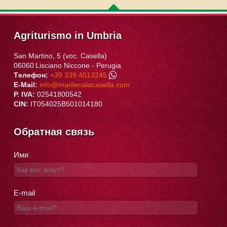
Agriturismo in Umbria
San Martino, 5 (voc. Casella)
06060
Lisciano Niccone
-
Perugia
Tелефон:
+39 339 4513245
E-Mail:
info@marilenalacasella.com
P. IVA:
02541800542
CIN:
IT054025B501014180
Обратная связь
Имя
E-mail