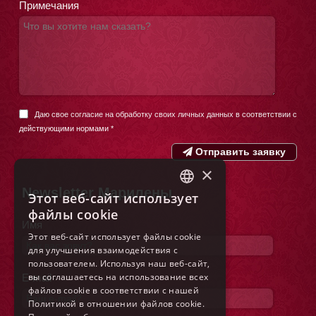
Примечания
Даю свое согласие на обработку своих личных данных в соответствии с
действующими нормами
*
Отправить заявку
×
Newsletter Марилены
Этот веб-сайт использует
ITALIAN
файлы cookie
Имя
ENGLISH
Этот веб-сайт использует файлы cookie
для улучшения взаимодействия с
FRENCH
пользователем. Используя наш веб-сайт,
GERMAN
вы соглашаетесь на использование всех
E-mail
файлов cookie в соответствии с нашей
SPANISH
Политикой в ​​отношении файлов cookie.