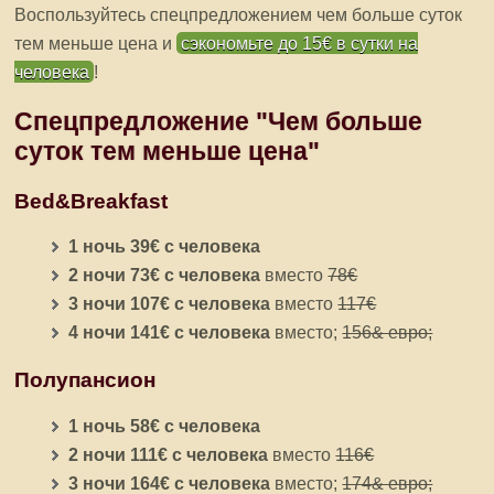
Воспользуйтесь спецпредложением чем больше суток
тем меньше цена и
сэкономьте до 15€ в сутки на
человека
!
Спецпредложение "Чем больше
суток тем меньше цена"
Bed&Breakfast
1 ночь 39€ с человека
2 ночи 73€ с человека
вместо
78€
3 ночи 107€ с человека
вместо
117€
4 ночи 141€ с человека
вместо;
156& евро;
Полупансион
1 ночь 58€ с человека
2 ночи 111€ с человека
вместо
116€
3 ночи 164€ с человека
вместо;
174& евро;