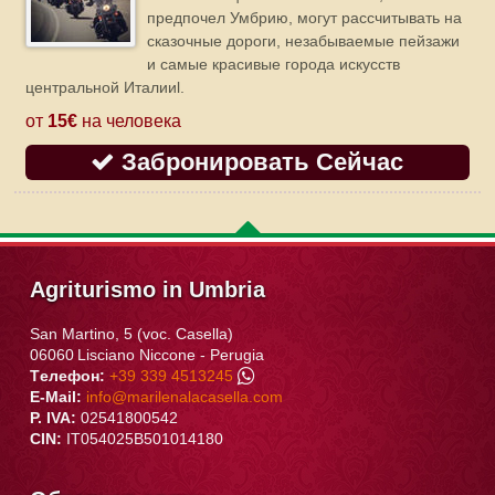
предпочел Умбрию, могут рассчитывать на
сказочные дороги, незабываемые пейзажи
и самые красивые города искусств
центральной Италииl.
от
15€
на человека
Забронировать Сейчас
Agriturismo in Umbria
San Martino, 5 (voc. Casella)
06060
Lisciano Niccone
-
Perugia
Tелефон:
+39 339 4513245
E-Mail:
info@marilenalacasella.com
P. IVA:
02541800542
CIN:
IT054025B501014180