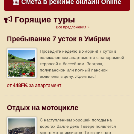
Смета в режиме онлайн Online
Горящие туры
Все предложения »
Пребывание 7 усток в Умбрии
Проведите неделю в Умбрии! 7 суток в
великолепном апартаменте с панорамной
террасой и бассейном. Завтрак,
полупансион или полный пансион
включены в цену. Ждем вас!
от
448FI€
за апартамент
Отдых на мотоцикле
C наступлением хорошей погоды на
дорогах Валле дель Тевере появлется
много мотоциклистов. Те из них, кто