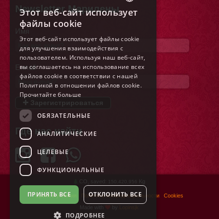
Newsletter Марилены
Этот веб-сайт использует
ITALIAN
файлы cookie
Имя
ENGLISH
Этот веб-сайт использует файлы cookie
для улучшения взаимодействия с
FRENCH
пользователем. Используя наш веб-сайт,
GERMAN
вы соглашаетесь на использование всех
E-mail
файлов cookie в соответствии с нашей
SPANISH
Политикой в ​​отношении файлов cookie.
Прочитайте больше
DUTCH
Зарегистрироваться
POLISH
ОБЯЗАТЕЛЬНЫЕ
Где нас найти
RUSSIAN
АНАЛИТИЧЕСКИЕ
ЦЕЛЕВЫЕ
ФУНКЦИОНАЛЬНЫЕ
CO
saved:
Kg
150.420,956
2
ПРИНЯТЬ ВСЕ
ОТКЛОНИТЬ ВСЕ
Сроки и условия
Политика конфиденциальности
Cookies
Made with
by
Lopinsjk
ПОДРОБНЕЕ